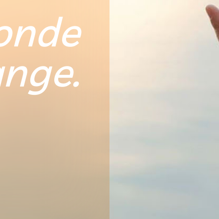
onde
nge.