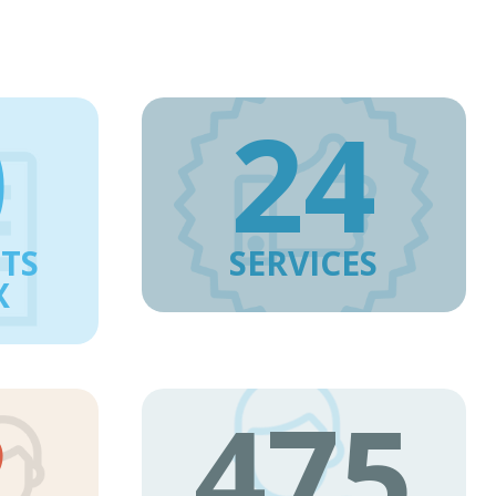
0
24
TS
SERVICES
X
2
475