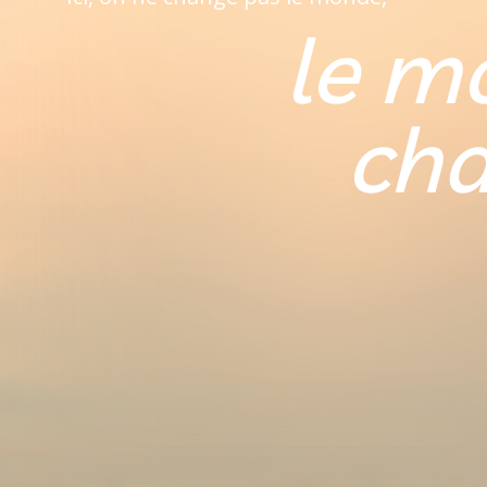
le m
cha